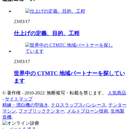
23/03/17
仕上げの定義、目的、工程
23/03/17
世界中の CTMTC 地域パートナーを探してい
ます
© 著作権 - 2010-2022: 無断複写・転載を禁じます。
人気商品
-
サイトマップ
精練・漂白機の型抜き
,
クロスラップスパンレース
,
テンター
マシン
,
ファブリックテンター
,
メルトブローン技術
,
生地製
造機
,