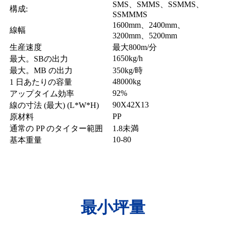
SMS、SMMS、SSMMS、
構成:
SSMMMS
1600mm、2400mm、
線幅
3200mm、5200mm
生産速度
最大800m/分
1650kg/h
最大。SBの出力
最大。MB の出力
350kg/時
48000kg
1 日あたりの容量
92%
アップタイム効率
90X42X13
線の寸法 (最大) (L*W*H)
PP
原材料
通常の PP のタイター範囲
1.8未満
10-80
基本重量
最小坪量